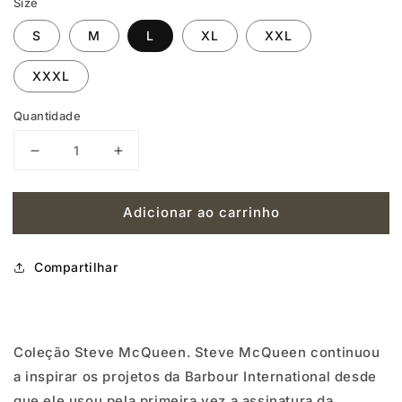
Size
S
M
L
XL
XXL
XXXL
Quantidade
Diminuir
Aumentar
a
a
Adicionar ao carrinho
quantidade
quantidade
de
de
Compartilhar
BARBOUR
BARBOUR
KEYPLATE
KEYPLATE
T-
T-
Coleção Steve McQueen.
Steve McQueen continuou
SHIRT
SHIRT
a inspirar os projetos da Barbour International desde
|
|
que ele usou pela primeira vez a assinatura da