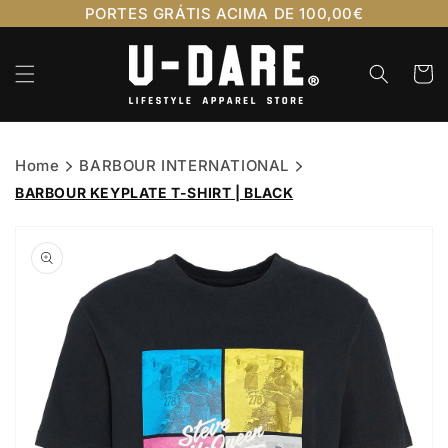
Saltar
PORTES GRÁTIS ACIMA DE 100,00€
para o
conteúdo
Carrinh
Home
BARBOUR INTERNATIONAL
BARBOUR KEYPLATE T-SHIRT | BLACK
Saltar para
a
informação
do produto