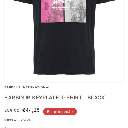
Abrir
conteúdo
multimédia
em
destaque
na
vista
em
galeria
BARBOUR INTERNATIONAL
BARBOUR KEYPLATE T-SHIRT | BLACK
Preço
Preço
€44,25
€59,00
Em promoção
normal
de
Imposto incluído.
saldo