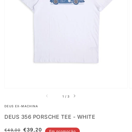
Abrir
conteúdo
multimédia
em
destaque
na
vista
em
galeria
de
1
/
3
DEUS EX-MACHINA
DEUS 356 PORSCHE TEE - WHITE
Preço
Preço
€39,20
€49,00
Em promoção