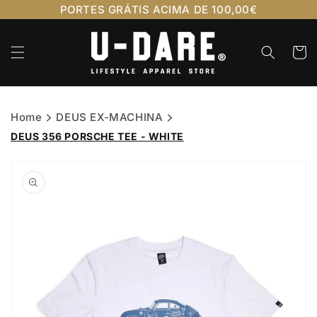
Saltar
PORTES GRÁTIS ACIMA DE 100,00€
para o
conteúdo
Carrinh
Home
DEUS EX-MACHINA
DEUS 356 PORSCHE TEE - WHITE
Saltar para
a
informação
do produto