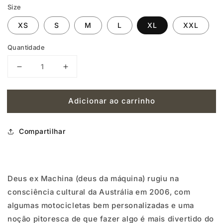
Size
XS
S
M
L
XL
XXL
Quantidade
Diminuir
Aumentar
a
a
Adicionar ao carrinho
quantidade
quantidade
de
de
Compartilhar
DEUS
DEUS
C-
C-
WORKS
WORKS
Deus ex Machina (deus da máquina) rugiu na
TEE
TEE
consciência cultural da Austrália em 2006, com
-
-
algumas motocicletas bem personalizadas e uma
CLOVER
CLOVER
noção pitoresca de que fazer algo é mais divertido do