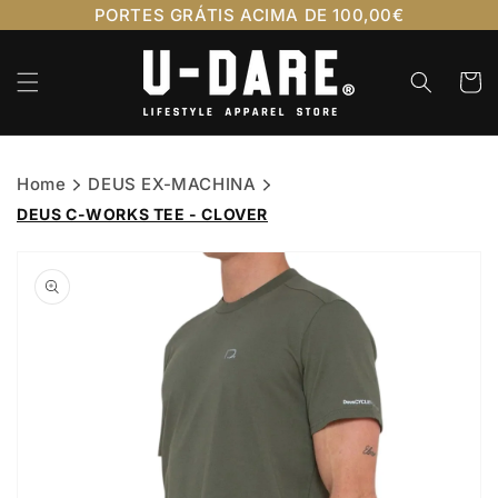
Saltar
PORTES GRÁTIS ACIMA DE 100,00€
para o
conteúdo
Carrinh
Home
DEUS EX-MACHINA
DEUS C-WORKS TEE - CLOVER
Saltar para
a
informação
do produto