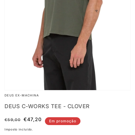
Abrir
conteúdo
multimédia
1
na
vista
em
galeria
DEUS EX-MACHINA
DEUS C-WORKS TEE - CLOVER
Preço
Preço
€47,20
€59,00
Em promoção
normal
de
Imposto incluído.
saldo