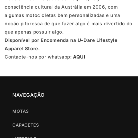
No.
No.
consciência cultural da Austrália em 2006, com
177
177
algumas motocicletas bem personalizadas e uma
CREW
CREW
noção pitoresca de que fazer algo é mais divertido do
que apenas possuir algo.
-
-
Disponível por Encomenda na U-Dare Lifestyle
ANTHRACITE
ANTHRACITE
Apparel Store.
Contacte-nos por whatsapp:
AQUI
NAVEGAÇÃO
MOTAS
CAPACETES