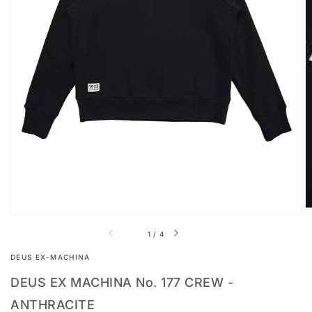
Abrir
conteúdo
multimédia
1
na
vista
em
galeria
de
1
/
4
DEUS EX-MACHINA
DEUS EX MACHINA No. 177 CREW -
ANTHRACITE