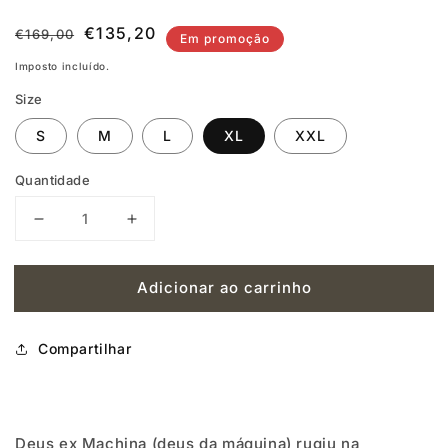
Preço
Preço
€135,20
€169,00
Em promoção
normal
de
Imposto incluído.
saldo
Size
S
M
L
XL
XXL
Quantidade
Diminuir
Aumentar
a
a
Adicionar ao carrinho
quantidade
quantidade
de
de
Compartilhar
DEUS
DEUS
EX
EX
MACHINA
MACHINA
Deus ex Machina (deus da máquina) rugiu na