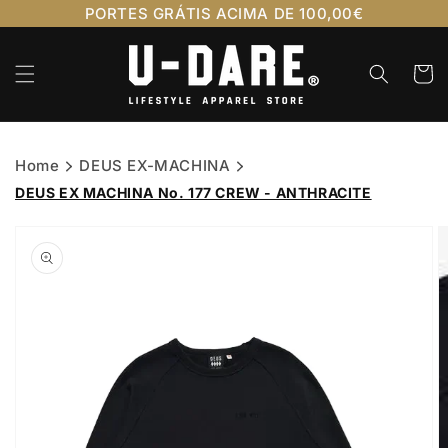
Saltar
PORTES GRÁTIS ACIMA DE 100,00€
para o
conteúdo
Carrinh
Home
DEUS EX-MACHINA
DEUS EX MACHINA No. 177 CREW - ANTHRACITE
Saltar para
a
informação
do produto