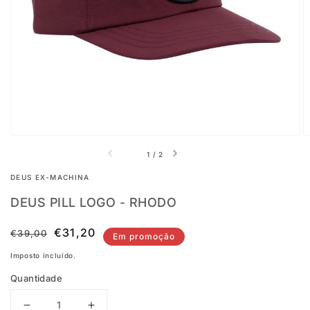
conteúdo
multimédia
1
na
vista
em
galeria
de
1
/
2
DEUS EX-MACHINA
DEUS PILL LOGO - RHODO
Preço
Preço
€31,20
€39,00
Em promoção
normal
de
Imposto incluído.
saldo
Quantidade