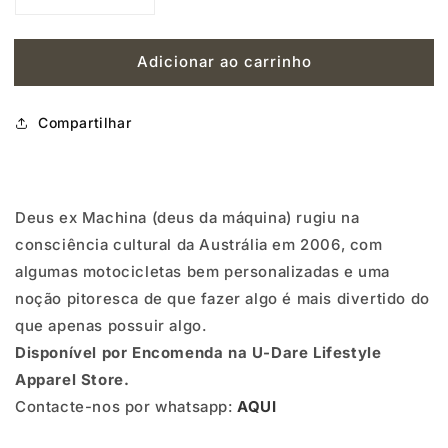
Diminuir
Aumentar
a
a
Adicionar ao carrinho
quantidade
quantidade
de
de
Compartilhar
DEUS
DEUS
PILL
PILL
LOGO
LOGO
Deus ex Machina (deus da máquina) rugiu na
-
-
consciência cultural da Austrália em 2006, com
RHODO
RHODO
algumas motocicletas bem personalizadas e uma
noção pitoresca de que fazer algo é mais divertido do
que apenas possuir algo.
Disponível por Encomenda na U-Dare Lifestyle
Apparel Store.
Contacte-nos por whatsapp:
AQUI