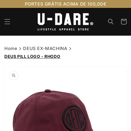
Saltar
PORTES GRÁTIS ACIMA DE 100,00€
para o
conteúdo
Carrinh
Home
DEUS EX-MACHINA
DEUS PILL LOGO - RHODO
Saltar para
a
informação
do produto
Abrir