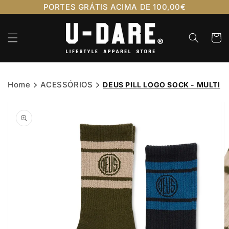
Saltar
PORTES GRÁTIS ACIMA DE 100,00€
para o
conteúdo
Carrinh
Home
ACESSÓRIOS
DEUS PILL LOGO SOCK - MULTI
Saltar para
a
informação
do produto