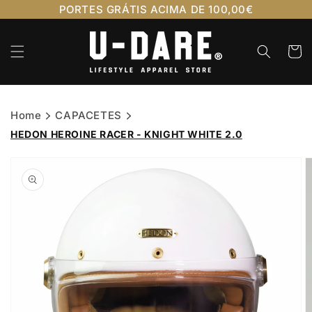
Saltar
PORTES GRÁTIS ACIMA DE 100,00€
para o
conteúdo
Carrinh
Home
CAPACETES
HEDON HEROINE RACER - KNIGHT WHITE 2.0
Saltar para
a
informação
do produto
Abrir