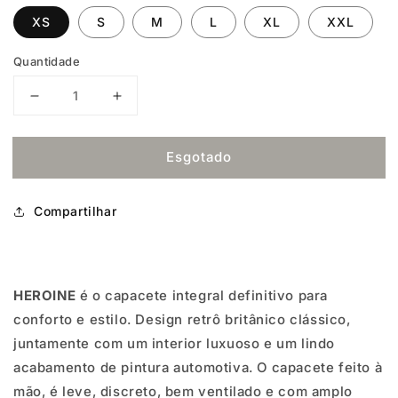
XS
S
M
L
XL
XXL
Quantidade
Diminuir
Aumentar
a
a
Esgotado
quantidade
quantidade
de
de
Compartilhar
HEDON
HEDON
HEROINE
HEROINE
RACER
RACER
HEROINE
é o capacete integral definitivo para
-
-
conforto e estilo. Design retrô britânico clássico,
KNIGHT
KNIGHT
juntamente com um interior luxuoso e um lindo
WHITE
WHITE
acabamento de pintura automotiva. O capacete feito à
mão, é leve, discreto, bem ventilado e com amplo
2.0
2.0