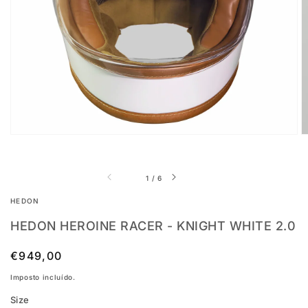
conteúdo
multimédia
em
destaque
na
vista
em
galeria
de
1
/
6
HEDON
HEDON HEROINE RACER - KNIGHT WHITE 2.0
Preço
€949,00
Esgotado
normal
Imposto incluído.
Size