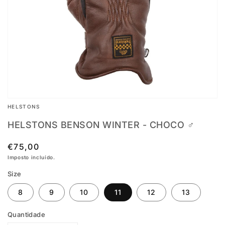
conteúdo
multimédia
em
destaque
na
vista
em
HELSTONS
galeria
HELSTONS BENSON WINTER - CHOCO ♂️
Preço
€75,00
normal
Imposto incluído.
Size
8
9
10
11
12
13
Quantidade