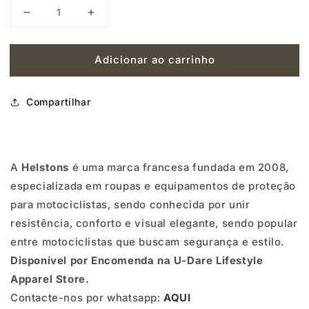
Diminuir
Aumentar
a
a
Adicionar ao carrinho
quantidade
quantidade
de
de
Compartilhar
HELSTONS
HELSTONS
BENSON
BENSON
WINTER
WINTER
A
Helstons
é uma marca francesa fundada em 2008,
-
-
especializada em roupas e equipamentos de proteção
CHOCO
CHOCO
para motociclistas, sendo conhecida por unir
♂️
♂️
resistência, conforto e visual elegante, sendo popular
entre motociclistas que buscam segurança e estilo.
Disponível por Encomenda na U-Dare Lifestyle
Apparel Store.
Contacte-nos por whatsapp:
AQUI