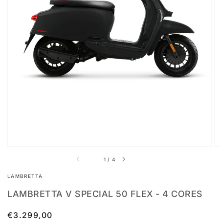
Abrir
conteúdo
multimédia
em
destaque
na
vista
em
galeria
de
1
/
4
LAMBRETTA
LAMBRETTA V SPECIAL 50 FLEX - 4 CORES
Preço
€3.299,00