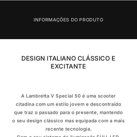
50
50
FLEX
FLEX
INFORMAÇÕES DO PRODUTO
-
-
4
4
CORES
CORES
DESIGN ITALIANO CLÁSSICO E
EXCITANTE
A Lambretta V Special 50 é uma scooter
citadina com um estilo jovem e descontraído
que traz o passado para o presente, mantendo
o seu design clássico mas equipada com a mais
recente tecnologia.