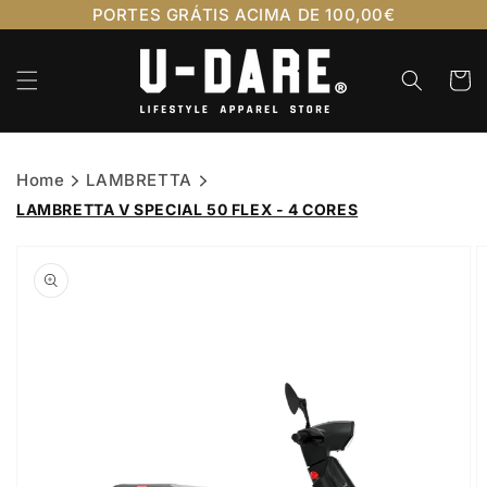
Saltar
PORTES GRÁTIS ACIMA DE 100,00€
para o
conteúdo
Carrinh
Home
LAMBRETTA
LAMBRETTA V SPECIAL 50 FLEX - 4 CORES
Saltar para
a
informação
do produto