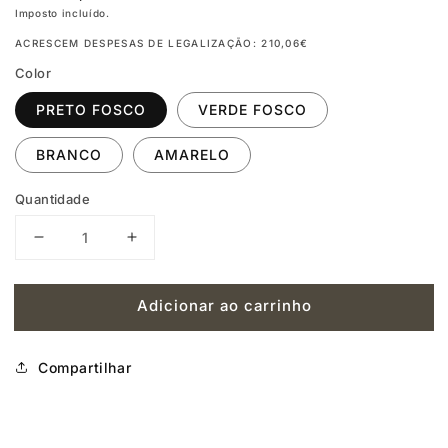
normal
Imposto incluído.
ACRESCEM DESPESAS DE LEGALIZAÇÃO: 210,06€
Color
PRETO FOSCO
VERDE FOSCO
BRANCO
AMARELO
Quantidade
Diminuir
Aumentar
a
a
Adicionar ao carrinho
quantidade
quantidade
de
de
Compartilhar
LAMBRETTA
LAMBRETTA
V
V
SPECIAL
SPECIAL