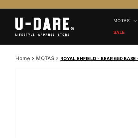
Saltar
para o
conteúdo
MOTAS
SALE
Home
MOTAS
ROYAL ENFIELD - BEAR 650 BASE 
Saltar para
a
informação
do produto