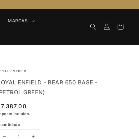
MARCAS
Iniciar
Carrinho
sessão
OYAL ENFIELD
ROYAL ENFIELD - BEAR 650 BASE -
(PETROL GREEN)
Preço
€7.387,00
Abrir
normal
mposto incluído.
conteúdo
multimédia
uantidade
2