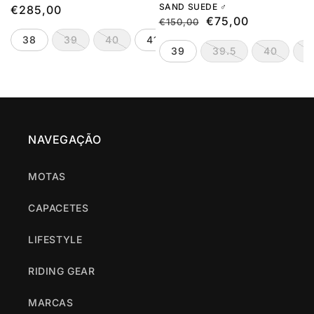
SAND SUEDE ♂️
Preço
€285,00
Preço
Preço
€75,00
€150,00
normal
normal
de
38
39
40
41
42
43
44
39
39.5
40
4
saldo
NAVEGAÇÃO
MOTAS
CAPACETES
LIFESTYLE
RIDING GEAR
MARCAS