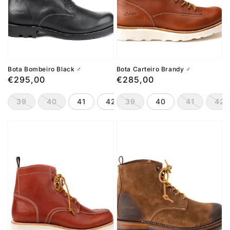
Bota Bombeiro Black ♂️
Bota Carteiro Brandy ♂️
Preço
€295,00
Preço
€285,00
normal
normal
39
40
41
42
39
43
40
44
41
45
42