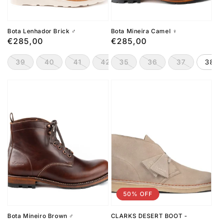
Bota Lenhador Brick ♂️
Bota Mineira Camel ♀️
Preço
€285,00
Preço
€285,00
normal
normal
39
40
41
42
35
43
36
44
37
45
38
50% OFF
Bota Mineiro Brown ♂️
CLARKS DESERT BOOT -