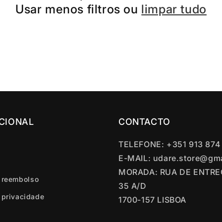
Usar menos filtros ou
limpar tudo
UCIONAL
CONTACTO
TELEFONE: +351 913 874
E-MAIL: udare.store@gm
MORADA: RUA DE ENTR
e reembolso
35 A/D
e privacidade
1700-157 LISBOA
l