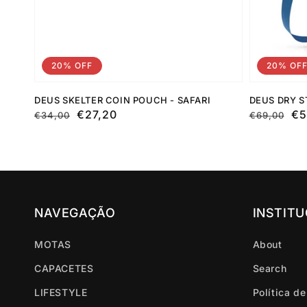
20% OFF
20% OF
DEUS SKELTER COIN POUCH - SAFARI
DEUS DRY S
Preço
Preço
€27,20
Preço
Preço
€5
€34,00
€69,00
normal
de
normal
de
saldo
saldo
NAVEGAÇÃO
INSTIT
MOTAS
About
CAPACETES
Search
LIFESTYLE
Política d