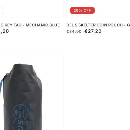
o
20% OFF
O KEY TAG - MECHANIC BLUE
DEUS SKELTER COIN POUCH - 
1,20
Preço
Preço
€27,20
€34,00
normal
de
saldo