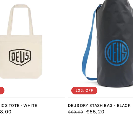
F
20% OFF
ICS TOTE - WHITE
DEUS DRY STASH BAG - BLACK
8,00
Preço
Preço
€55,20
€69,00
normal
de
saldo