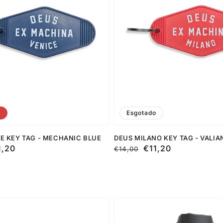
F
Esgotado
E KEY TAG - MECHANIC BLUE
DEUS MILANO KEY TAG - VALIA
1,20
Preço
Preço
€11,20
€14,00
normal
de
saldo