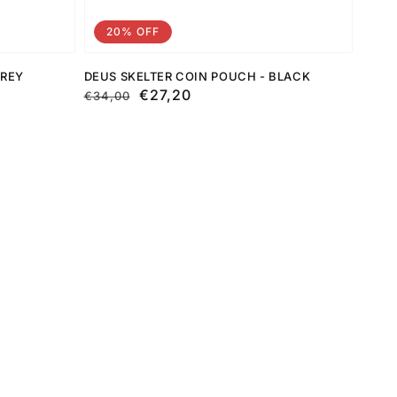
20% OFF
GREY
DEUS SKELTER COIN POUCH - BLACK
Preço
Preço
€27,20
€34,00
normal
de
saldo