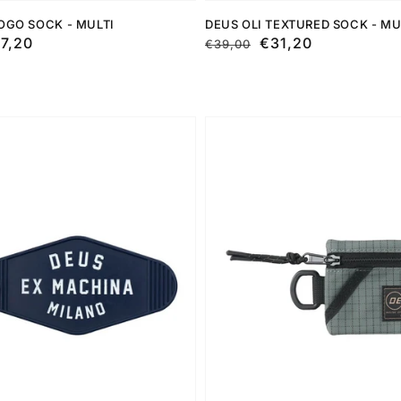
LOGO SOCK - MULTI
DEUS OLI TEXTURED SOCK - MU
7,20
Preço
Preço
€31,20
€39,00
normal
de
saldo