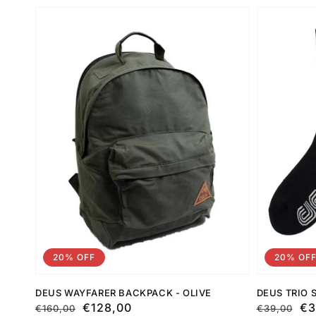
20% OFF
20% OF
DEUS WAYFARER BACKPACK - OLIVE
DEUS TRIO 
Preço
Preço
€128,00
Preço
Preço
€3
€160,00
€39,00