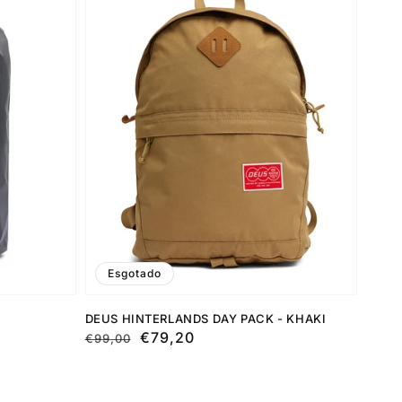
Esgotado
DEUS HINTERLANDS DAY PACK - KHAKI
Preço
Preço
€79,20
€99,00
normal
de
saldo