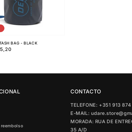
F
TASH BAG - BLACK
5,20
UCIONAL
CONTACTO
TELEFONE: +351 913 874
E-MAIL: udare.store@gm
MORADA: RUA DE ENTR
e reembolso
35 A/D