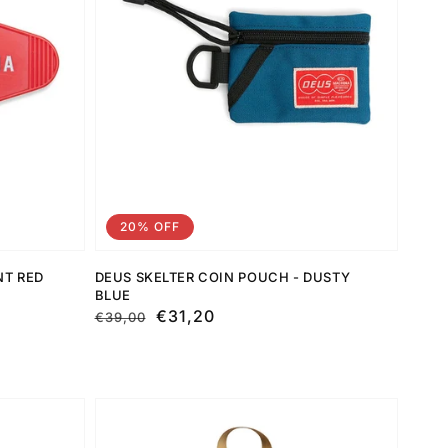
20% OFF
NT RED
DEUS SKELTER COIN POUCH - DUSTY
BLUE
Preço
Preço
€31,20
€39,00
normal
de
saldo