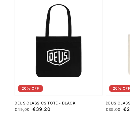
20% OFF
20% OF
DEUS CLASSICS TOTE - BLACK
DEUS CLASS
Preço
Preço
€39,20
Preço
Preço
€2
€49,00
€35,00
normal
de
normal
de
saldo
saldo