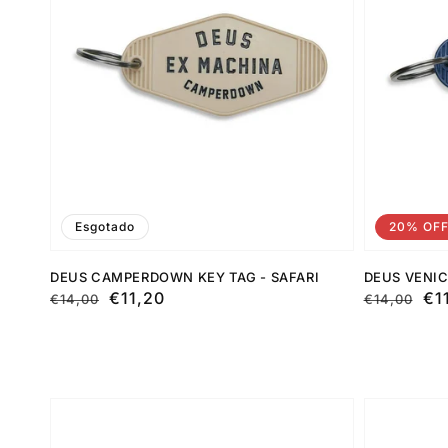
Esgotado
20% OF
DEUS CAMPERDOWN KEY TAG - SAFARI
DEUS VENIC
Preço
Preço
€11,20
Preço
Preço
€1
€14,00
€14,00
normal
de
normal
de
saldo
saldo