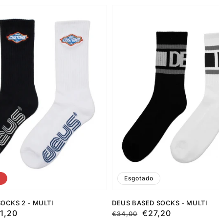
F
Esgotado
SOCKS 2 - MULTI
DEUS BASED SOCKS - MULTI
1,20
Preço
Preço
€27,20
€34,00