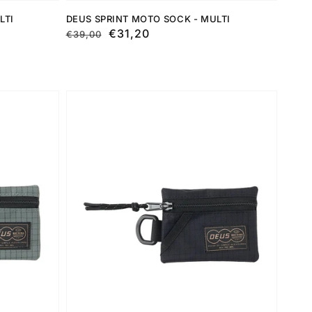
LTI
DEUS SPRINT MOTO SOCK - MULTI
Preço
Preço
€31,20
€39,00
normal
de
saldo