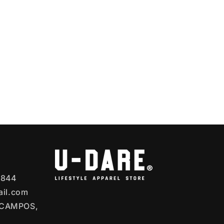
 844
ail.com
ECAMPOS,