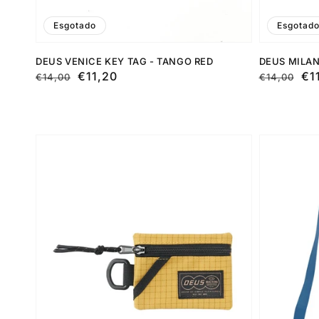
Esgotado
Esgotad
DEUS VENICE KEY TAG - TANGO RED
DEUS MILAN
Preço
Preço
€11,20
Preço
Preço
€1
€14,00
€14,00
normal
de
normal
de
saldo
saldo