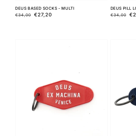
DEUS BASED SOCKS - MULTI
DEUS PILL 
Preço
Preço
€27,20
Preço
Preço
€2
€34,00
€34,00
normal
de
normal
de
saldo
saldo