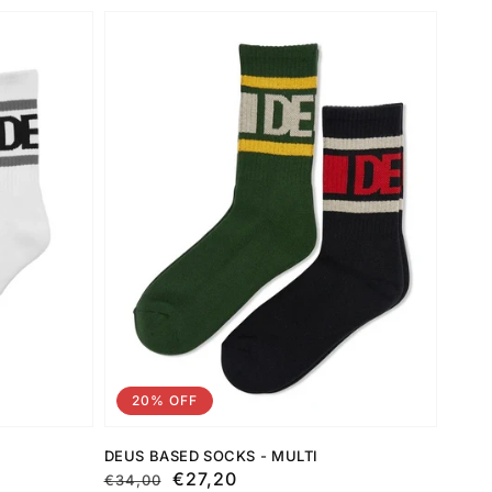
20% OFF
DEUS BASED SOCKS - MULTI
Preço
Preço
€27,20
€34,00