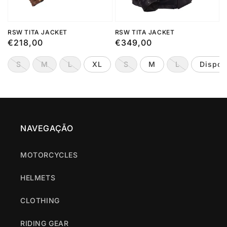
RSW TITA JACKET
RSW TITA JACKET
Regular
€218,00
Regular
€349,00
price
price
S
M
L
XL
Disponível por Encomenda
S
M
L
Dispon
NAVEGAÇÃO
MOTORCYCLES
HELMETS
CLOTHING
RIDING GEAR