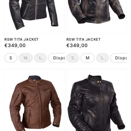
RSW TITA JACKET
RSW TITA JACKET
Regular
€349,00
Regular
€349,00
price
price
S
M
L
Disponível por Encomenda
S
M
L
Dispon